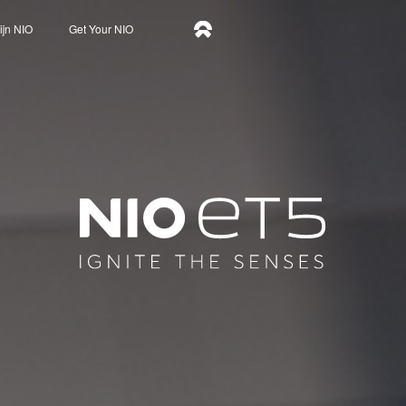
zijn NIO
Get Your NIO