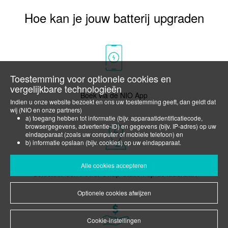
Hoe kan je jouw batterij upgraden
Toestemming voor optionele cookies en
1
vergelijkbare technologieën
Boek via de NIO App
Indien u onze website bezoekt en ons uw toestemming geeft, dan geldt dat
wij (NIO en onze partners)
a) toegang hebben tot informatie (bijv. apparaatidentificatiecode,
browsergegevens, advertentie-ID) en gegevens (bijv. IP-adres) op uw
eindapparaat (zoals uw computer of mobiele telefoon) en
b) informatie opslaan (bijv. cookies) op uw eindapparaat.
2
Dit doen wij om onze website te optimaliseren en voor u te personaliseren
en om relevante advertenties voor u op sociale media weer te geven of om
Alle cookies accepteren
Selecteer een Power Swap Station op de laadkaart
u aanvullende diensten en functies te bieden.
U kunt uw toestemming op elk gewenst moment intrekken onder "Cookie-
Optionele cookies afwijzen
instellingen" of daar een individuele selectie maken. Houd er rekening mee
dat het intrekken van uw toestemming alleen werking heeft voor de
toekomst.
Indien u meer wilt weten over cookies en vergelijkbare technologieën, lees
Cookie-instellingen
dan ons
Cookiebeleid
.