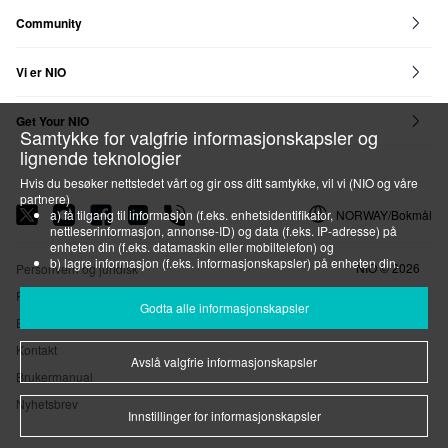
NIO Service
Community
NIO House
NIO Life
NIO Community
Vi er NIO
Blue Sky Coming
Bærekraft
Press
Blog
Bli med på l
Get Your NIO
Samtykke for valgfrie informasjonskapsler og
Get Your NIO
Kampanjer
NIO Certified
lignende teknologier
Hvis du besøker nettstedet vårt og gir oss ditt samtykke, vil vi (NIO og våre
partnere)
NORWAY/Bokmål
a) få tilgang til informasjon (f.eks. enhetsidentifikator,
nettleserinformasjon, annonse-ID) og data (f.eks. IP-adresse) på
enheten din (f.eks. datamaskin eller mobiltelefon) og
b) lagre informasjon (f.eks. informasjonskapsler) på enheten din.
NIO ©
2026
Personvern og juridisk
Vi gjør dette for å optimalisere nettstedet vårt samt for å tilpasse det for deg
Presse
og vise deg relevant annonsering på sosiale medier eller for å tilby deg
Godta alle informasjonskapsler
ytterligere tjenester og funksjoner.
Event
Kontakt
Du kan når som helst trekke tilbake ditt samtykke under overskriften
Avslå valgfrie informasjonskapsler
"Innstillinger for informasjonskapsler" eller foreta et individuelt valg der.
Brukermanual
Vær oppmerksom på at tilbakekallingen av samtykket kun har virkning for
fremtiden.
Nyhetsbrev
Hvis du vil vite mer om informasjonskapsler og lignende teknologi, kan du
Innstillinger for informasjonskapsler
se våre Retningslinjer for
informasjonskapsler