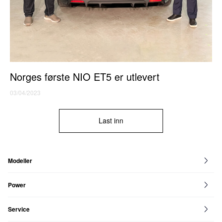
Norges første NIO ET5 er utlevert
03/04/2023
Last inn
Modeller
EL8
EL6
EL7
ET7
ET5
ET5 Touring
EP9
Power
NIO Power
Power Map
Service