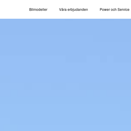
Bilmodeller
Våra erbjudanden
Power och Service