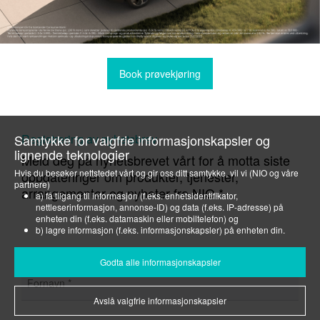
Book prøvekjøring
Samtykke for valgfrie informasjonskapsler og
Registrering av nyhetsbrev
lignende teknologier
Meld deg på nyhetsbrevet vårt for å motta siste
Hvis du besøker nettstedet vårt og gir oss ditt samtykke, vil vi (NIO og våre
oppdateringer om produkter, tjenester,
partnere)
arrangementer og nyheter fra NIO.*
a) få tilgang til informasjon (f.eks. enhetsidentifikator,
nettleserinformasjon, annonse-ID) og data (f.eks. IP-adresse) på
enheten din (f.eks. datamaskin eller mobiltelefon) og
b) lagre informasjon (f.eks. informasjonskapsler) på enheten din.
Vi gjør dette for å optimalisere nettstedet vårt samt for å tilpasse det for deg
og vise deg relevant annonsering på sosiale medier eller for å tilby deg
Godta alle informasjonskapsler
ytterligere tjenester og funksjoner.
Du kan når som helst trekke tilbake ditt samtykke under overskriften
Avslå valgfrie informasjonskapsler
"Innstillinger for informasjonskapsler" eller foreta et individuelt valg der.
Vær oppmerksom på at tilbakekallingen av samtykket kun har virkning for