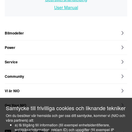
User Manual
Bilmodeller
EL8
EL6
EL7
ET7
ET5
ET5 Touring
EP9
Power
NIO Power
Power Map
Service
NIO Service
Community
NIO House
NIO Life
NIO Community
Vi är NIO
Blue Sky Coming
Hållbarhet
Nyheter
Artiklar
Karriär
Get Your NIO
Samtycke till frivilliga cookies och liknande tekniker
Get Your NIO
NIO Subscription
NIO Certified
Konfigurera din
Om du besöker vår hemsida och ger oss ditt samtycke, kommer vi (NIO och
våra partners) att:
a) få tillgång till information (till exempel enhetsidentifierare,
webbläsarinformation, reklam ID) och uppgifter (till exempel IP