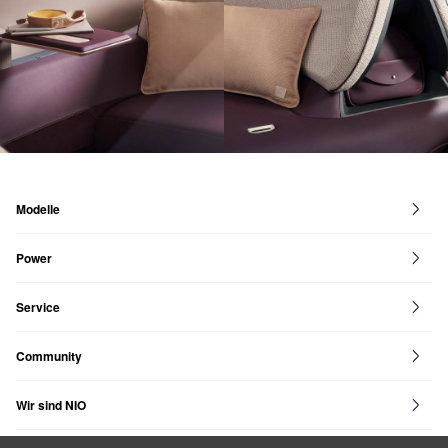
Modelle
EL8
EL6
EL7
ET7
ET5
ET5 Touring
EP9
Power
NIO Power
Power Map
Battery as a Service
Flexibles Upgr
Service
NIO Service
Community
NIO House
NIO Life
NIO Community
NIO Events
Wir sind NIO
Blue Sky Coming
Nachhaltigkeit
Newsroom
NIO APP