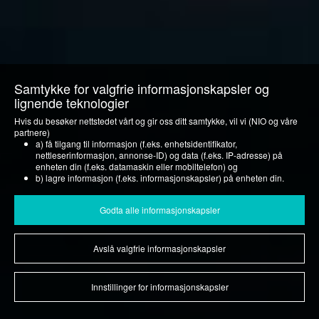
Samtykke for valgfrie informasjonskapsler og
lignende teknologier
Hvis du besøker nettstedet vårt og gir oss ditt samtykke, vil vi (NIO og våre
partnere)
a) få tilgang til informasjon (f.eks. enhetsidentifikator,
nettleserinformasjon, annonse-ID) og data (f.eks. IP-adresse) på
enheten din (f.eks. datamaskin eller mobiltelefon) og
b) lagre informasjon (f.eks. informasjonskapsler) på enheten din.
Vi gjør dette for å optimalisere nettstedet vårt samt for å tilpasse det for deg
og vise deg relevant annonsering på sosiale medier eller for å tilby deg
Godta alle informasjonskapsler
ytterligere tjenester og funksjoner.
Du kan når som helst trekke tilbake ditt samtykke under overskriften
Avslå valgfrie informasjonskapsler
"Innstillinger for informasjonskapsler" eller foreta et individuelt valg der.
Vær oppmerksom på at tilbakekallingen av samtykket kun har virkning for
fremtiden.
Hvis du vil vite mer om informasjonskapsler og lignende teknologi, kan du
Innstillinger for informasjonskapsler
se våre Retningslinjer for
informasjonskapsler