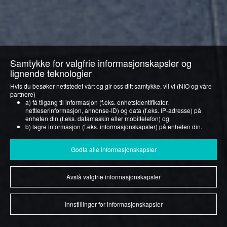
Samtykke for valgfrie informasjonskapsler og
lignende teknologier
Hvis du besøker nettstedet vårt og gir oss ditt samtykke, vil vi (NIO og våre
partnere)
a) få tilgang til informasjon (f.eks. enhetsidentifikator,
nettleserinformasjon, annonse-ID) og data (f.eks. IP-adresse) på
enheten din (f.eks. datamaskin eller mobiltelefon) og
b) lagre informasjon (f.eks. informasjonskapsler) på enheten din.
Vi gjør dette for å optimalisere nettstedet vårt samt for å tilpasse det for deg
og vise deg relevant annonsering på sosiale medier eller for å tilby deg
Godta alle informasjonskapsler
ytterligere tjenester og funksjoner.
Du kan når som helst trekke tilbake ditt samtykke under overskriften
Avslå valgfrie informasjonskapsler
"Innstillinger for informasjonskapsler" eller foreta et individuelt valg der.
Vær oppmerksom på at tilbakekallingen av samtykket kun har virkning for
fremtiden.
Hvis du vil vite mer om informasjonskapsler og lignende teknologi, kan du
Innstillinger for informasjonskapsler
se våre Retningslinjer for
informasjonskapsler